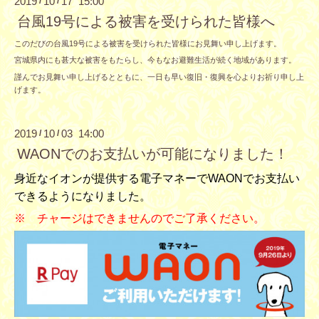
2019
10
17 15:00
/
/
台風19号による被害を受けられた皆様へ
このだびの台風19号による被害を受けられた皆様にお見舞い申し上げます。
宮城県内にも甚大な被害をもたらし、今もなお避難生活が続く地域があります。
謹んでお見舞い申し上げるとともに、一日も早い復旧・復興を心よりお祈り申し上
げます。
2019
10
03 14:00
/
/
WAONでのお支払いが可能になりました！
身近なイオンが提供する電子マネーでWAONでお支払い
できるようになりました。
※ チャージはできませんのでご了承ください。