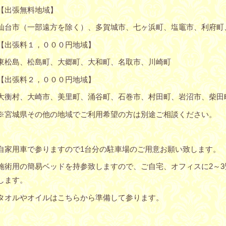
【出張無料地域】
仙台市（一部遠方を除く）、多賀城市、七ヶ浜町、塩竈市、利府町
【出張料１，０００円地域】
東松島、松島町、大郷町、大和町、名取市、川崎町
【出張料２，０００円地域】
大衡村、大崎市、美里町、涌谷町、石巻市、村田町、岩沼市、柴田
※宮城県その他の地域でご利用希望の方は別途ご相談ください。
自家用車で参りますので1台分の駐車場のご用意お願い致します。
施術用の簡易ベッドを持参致しますので、ご自宅、オフィスに2～
します。
タオルやオイルはこちらから準備して参ります。